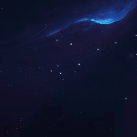
一本书 一份爱 助力公益 热心开卖