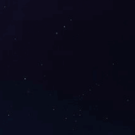
清远鱼坝学校志愿支教
简
繁
En