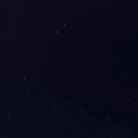
简
繁
En
集团概况
新闻资讯