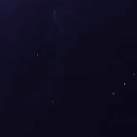
重人才
员工的能力发展，特别重视对年轻学子的培养和教
相信，年轻一代承载着公司未来，是企业发展的基
尊重人才，努力为优秀的人才创造发挥聪明才智的用