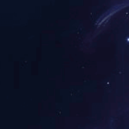
信守承诺
翔海是一个信守承诺的企业。诚信是为人为商不可或
素，我们相信，实现对客户和社会的承诺是我们发展
也是激励我们不断改善自身，提升目标的动力。