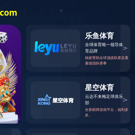
集团中国有限公司官网
简
繁
EN