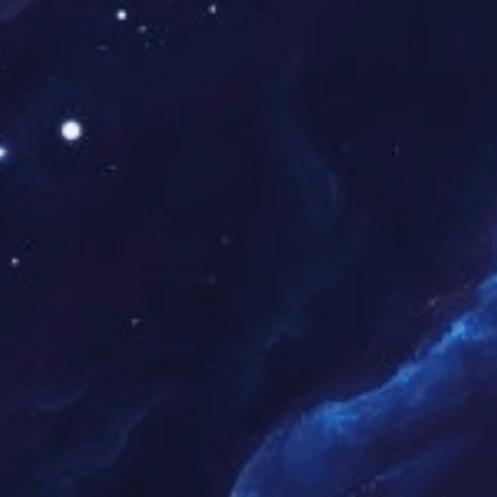
缺的元
的基础，