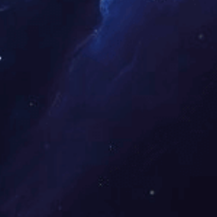
尊
翔海尊重
育。我们
石。我们
武之地。