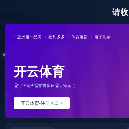
首页
集团概况