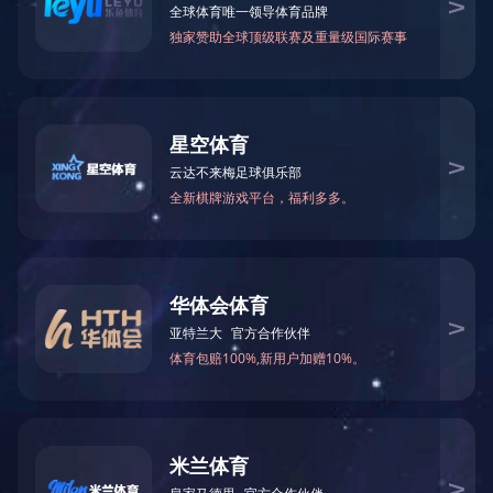
简
繁
En
「集团总部」 0757-85588688