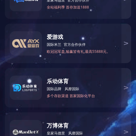
翔海光电项目是云浮新区的省、市重点建设项目，由广东翔
海光电科技有限公司投资建设，规划用地300亩，计划总投
资22亿元，建设年产2000万套显示模组生产基地，共15条
生产线，生产35寸至86寸等多种型号的显示屏。项目计划于
2023年建成投产。
翔海光电产业基地项目效果图